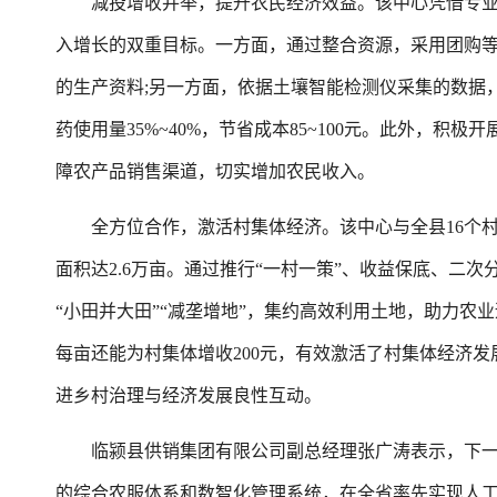
减投增收并举，提升农民经济效益。该中心凭借专业
入增长的双重目标。一方面，通过整合资源，采用团购
的生产资料;另一方面，依据土壤智能检测仪采集的数据
药使用量35%~40%，节省成本85~100元。此外，
障农产品销售渠道，切实增加农民收入。
全方位合作，激活村集体经济。该中心与全县16个村
面积达2.6万亩。通过推行“一村一策”、收益保底、二
“小田并大田”“减垄增地”，集约高效利用土地，助力农
每亩还能为村集体增收200元，有效激活了村集体经济发
进乡村治理与经济发展良性互动。
临颍县供销集团有限公司副总经理张广涛表示，下一步
的综合农服体系和数智化管理系统，在全省率先实现人工