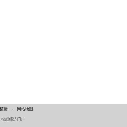
链接
-
网站地图
 中原第一权威经济门户