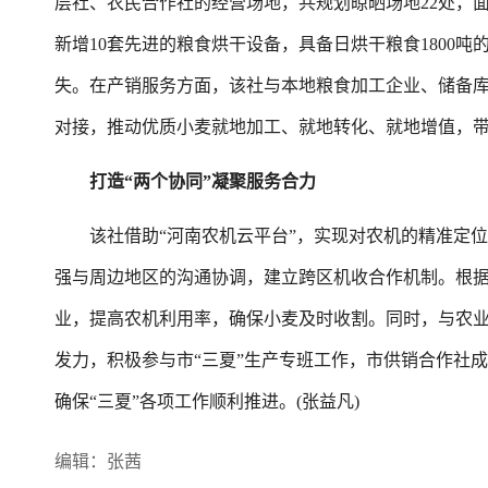
层社、农民合作社的经营场地，共规划晾晒场地22处，面积
新增10套先进的粮食烘干设备，具备日烘干粮食1800
失。在产销服务方面，该社与本地粮食加工企业、储备
对接，推动优质小麦就地加工、就地转化、就地增值，
打造“两个协同”凝聚服务合力
该社借助“河南农机云平台”，实现对农机的精准定位
强与周边地区的沟通协调，建立跨区机收合作机制。根
业，提高农机利用率，确保小麦及时收割。同时，与农
发力，积极参与市“三夏”生产专班工作，市供销合作社
确保“三夏”各项工作顺利推进。(张益凡)
编辑：张茜