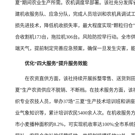
夏”期间农业生产所需。农机调度早部署。该社充分发挥
建机收服务队、应急分队，完成人员培训和农机具调试
损先进技术，降低机收损失率，最大程度实现“颗粒归仓”。
合收割机173台，拖拉机306台。风险防控早行动。全
端天气，提前制定完善应急预案，确保一旦发生灾害，
优化“四大服务”提升服务效能
在农资直供方面，该社持续开展拆整零售、送货到田等
夏”生产农资供应不脱销、不断档。在技术服务方面，该
织专业农技人员，举办37场“三夏”生产技术培训班和
业气象知识等，累计培训农民5400余人次。在机收服务
市小麦播种面积的8.2%，可实现机收率达100%;全市