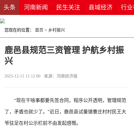
头条
河南新闻
民生关注
县域经济
行业
您现在的位置：
首页
>
乡村振兴
鹿邑县规范三资管理 护航乡村振
兴
2025-12-11 11:12:00 来源：河南经济报
“现在干啥事都要先签合同，程序公开透明，管理规范
了，矛盾也就少了。”近日，鹿邑县试量镇曹庄村村民王大
爷驻足在村公示栏前不由发起感慨。