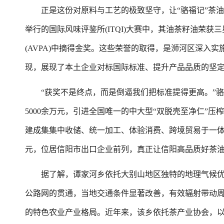
正是这份对原料与工艺的极致坚守，让“骆福记”茶油接
举行的国际风味评鉴所(ITQI)大赛中，其油茶籽油荣获三
(AVPA)中摘得金奖。这些荣誉的取得，是浉河区深入
现，展现了本土企业对标国际标准、提升产品品质的坚
“获奖不是终点，而是倒逼我们把标准提得更高。”骆
5000余万元，引进全国唯一的中大型“双脱壳至净仁”
建成集集中收储、统一加工、体验消费、跨境贸易于一体
元，位居信阳市出口企业前列，真正让信阳高品质好茶
据了解，谭家河乡依托大别山地区独特的地理气候优势，
公路网的贯通，当地交通条件显著改善，有效辐射带动周
的特色农业产业格局。近年来，该乡依托茶产业协会，