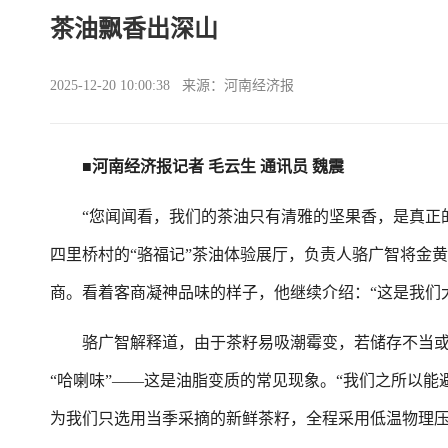
茶油飘香出深山
2025-12-20 10:00:38 来源：河南经济报
■河南经济报记者 毛云生 通讯员 魏震
“您闻闻看，我们的茶油只有清雅的坚果香，是真正的高
四里桥村的“骆福记”茶油体验展厅，负责人骆广智将金
商。看着客商凝神品味的样子，他继续介绍：“这是我们
骆广智解释道，由于茶籽易吸潮霉变，若储存不当或
“哈喇味”——这是油脂变质的常见现象。“我们之所以能
为我们只选用当季采摘的新鲜茶籽，全程采用低温物理压