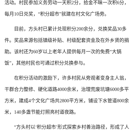
活动。村民参加义务劳动一天积2分，拾金不昧一次积6分，
每月10日兑奖，“积分超市”就建在村文化广场旁。
目前，方头村已累计兑现积分200余分，兑换奖品30多
件。奖品来源包括镇级补贴、村级配套资金及在外乡贤的捐
助。该村还为60岁以上老年人提供每月一次的免费“大锅
饭”，其他村民也可通过积分兑换参与。
在积分活动的激励下，许多村民从旁观者变身主人翁，
干群合力整修、硬化道路4000余米，治理荒废坑塘6000多平
方米，建成4个文化广场共2800平方米，铺设下水管道800余
米，140多盏节能灯照亮村道夜路。
“方头村以‘积分超市’形式探索乡村善治路径，形成了人