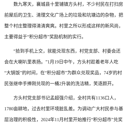
数九寒天，襄城县十里铺镇方头村，不少村民在打扫房
前屋后的卫生、清理文化广场上的垃圾和坑塘边的杂物，把
整个村庄整理得清清爽爽。村里之所以形成这样的新风尚，
主要得益于“积分超市”奖励机制的实行。
“拾到手机上交，就能兑现东西，村党支部、村委会还
会在大喇叭里表扬。”1月19日中午，方头村趁着老年人吃
“大锅饭”的时间，在“积分超市”为群众兑现奖品，74岁的村
民张继申手捧刚兑现的一桶2升装的洗洁精，笑逐颜开。
方头村党支部书记孟超强介绍，全村共有1136口人，
1780亩耕地，过去村里环境脏乱差。为调动广大村民参与基
层治理的积极性，2024年11月村里开始推行“积分超市”兑奖