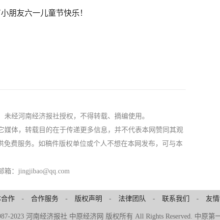
有小朋友六一儿童节快乐！
社，未经河南经济报社授权，不得转载、摘编使用。
自其它媒体，转载目的在于传递更多信息，并不代表本网赞同其观
供免费服务。如稿件版权单位或个人不想在本网发布，可与本
ngjibao@qq.com
体合作
-
合作服务
-
版权声明
-
法律团队
-
联系我们
-
友情
© 1987-2023 河南经济报社 中原经济网 版权所有 All Rights Reserved.