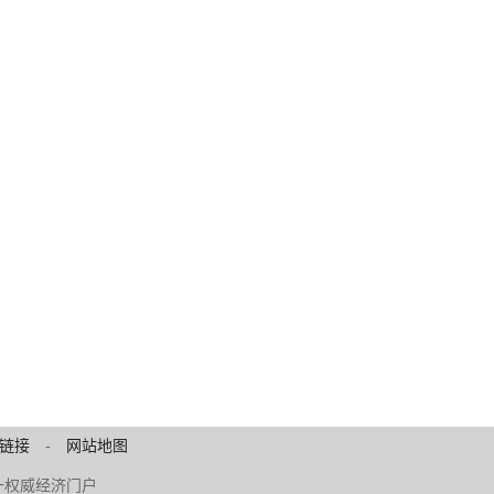
链接
-
网站地图
 中原第一权威经济门户