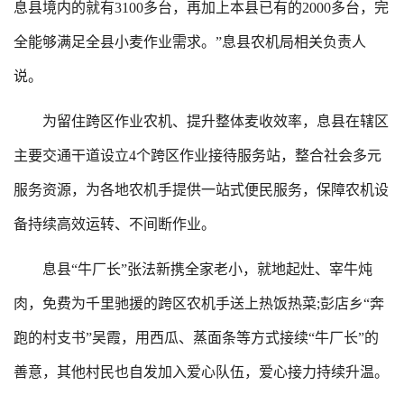
息县境内的就有3100多台，再加上本县已有的2000多台，完
全能够满足全县小麦作业需求。”息县农机局相关负责人
说。
为留住跨区作业农机、提升整体麦收效率，息县在辖区
主要交通干道设立4个跨区作业接待服务站，整合社会多元
服务资源，为各地农机手提供一站式便民服务，保障农机设
备持续高效运转、不间断作业。
息县“牛厂长”张法新携全家老小，就地起灶、宰牛炖
肉，免费为千里驰援的跨区农机手送上热饭热菜;彭店乡“奔
跑的村支书”吴霞，用西瓜、蒸面条等方式接续“牛厂长”的
善意，其他村民也自发加入爱心队伍，爱心接力持续升温。