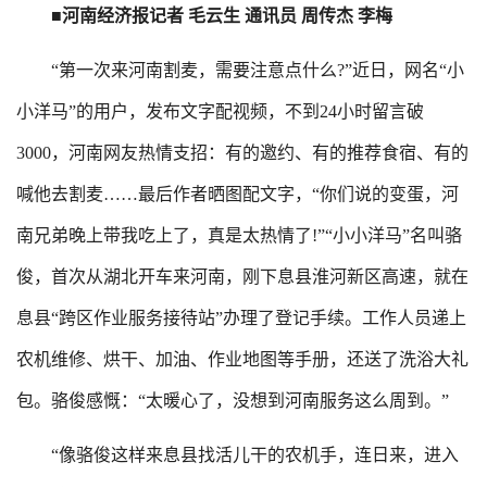
■河南经济报记者 毛云生 通讯员 周传杰 李梅
“第一次来河南割麦，需要注意点什么?”近日，网名“小
小洋马”的用户，发布文字配视频，不到24小时留言破
3000，河南网友热情支招：有的邀约、有的推荐食宿、有的
喊他去割麦……最后作者晒图配文字，“你们说的变蛋，河
南兄弟晚上带我吃上了，真是太热情了!”“小小洋马”名叫骆
俊，首次从湖北开车来河南，刚下息县淮河新区高速，就在
息县“跨区作业服务接待站”办理了登记手续。工作人员递上
农机维修、烘干、加油、作业地图等手册，还送了洗浴大礼
包。骆俊感慨：“太暖心了，没想到河南服务这么周到。”
“像骆俊这样来息县找活儿干的农机手，连日来，进入