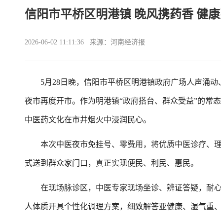
信阳市平桥区明港镇 晚风携药香 健
2026-06-02 11:11:36 来源：河南经济报
5月28日晚，信阳市平桥区明港镇政府广场人声涌动
夜市再度开市。作为明港镇“政府搭台、群众受益”的常
中医药文化在市井烟火中浸润民心。
本次中医夜市免挂号、零费用，将优质中医诊疗、理
式送到群众家门口，真正实现便民、利民、惠民。
在现场脉诊区，中医专家现场坐诊、辨证答疑，耐心
人体质开具个性化调理方案，细致解答亚健康、湿气重