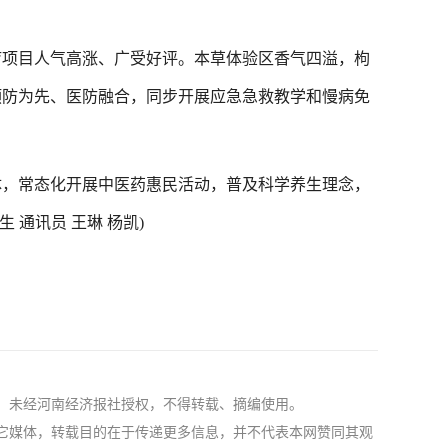
项目人气高涨、广受好评。本草体验区香气四溢，枸
预防为先、医防融合，同步开展应急急救教学和慢病免
，常态化开展中医药惠民活动，普及科学养生理念，
 通讯员 王琳 杨凯)
社，未经河南经济报社授权，不得转载、摘编使用。
自其它媒体，转载目的在于传递更多信息，并不代表本网赞同其观