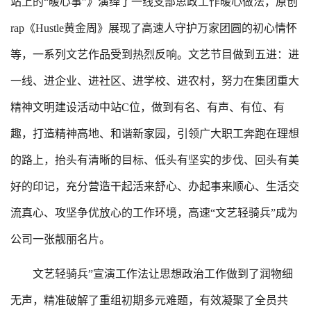
站上的“暖心事”》演绎了一线支部思政工作暖心做法，原创
rap《Hustle黄金周》展现了高速人守护万家团圆的初心情怀
等，一系列文艺作品受到热烈反响。文艺节目做到五进：进
一线、进企业、进社区、进学校、进农村，努力在集团重大
精神文明建设活动中站C位，做到有名、有声、有位、有
趣，打造精神高地、和谐新家园，引领广大职工奔跑在理想
的路上，抬头有清晰的目标、低头有坚实的步伐、回头有美
好的印记，充分营造干起活来舒心、办起事来顺心、生活交
流真心、攻坚争优放心的工作环境，高速“文艺轻骑兵”成为
公司一张靓丽名片。
文艺轻骑兵”宣演工作法让思想政治工作做到了润物细
无声，精准破解了重组初期多元难题，有效凝聚了全员共