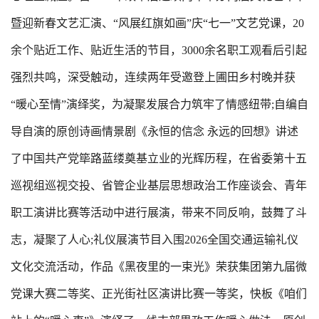
暨迎新春文艺汇演、“风展红旗如画”庆“七一”文艺党课，20
余个贴近工作、贴近生活的节目，3000余名职工观看后引起
强烈共鸣，深受触动，连续两年受邀登上圃田乡村晚并获
“暖心至情”演绎奖，为凝聚发展合力筑牢了情感纽带;自编自
导自演的原创诗画情景剧《永恒的信念 永远的回想》讲述
了中国共产党筚路蓝缕奠基立业的光辉历程，在省委第十五
巡视组巡视交投、省管企业基层思想政治工作座谈会、青年
职工演讲比赛等活动中进行展演，带来不同反响，鼓舞了斗
志，凝聚了人心;礼仪展演节目入围2026全国交通运输礼仪
文化交流活动，作品《黑夜里的一束光》荣获集团第九届微
党课大赛二等奖、正光街社区演讲比赛一等奖，快板《咱们