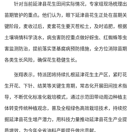
针对当前延津县花生田间实际情况，专家组现场梳理出
苗期管护的重点。他们认为，眼下延津县花生正处在苗期关
键阶段，麦收过后，麦套花生要灭茬松土，及时追肥，根据
土壤墒情科学浇水，病虫害防控重点做好蚜虫、红蜘蛛等虫
害监测防治，提前落实茎基腐病预防措施，全方位消除苗期
各类生长风险，确保花生稳健生长。
张翔表示，特派团将持续扎根延津花生主产区，紧盯花
生开花、下针、结荚等关键生育期，常态化开展田间技术指
导，不断优化标准化栽培模式，通过示范田带动周边种植主
体转变传统种植观念，普及全程绿色高效栽培技术，持续挖
掘延津县花生增产潜力，用科技力量推动延津县花生产业提
质增效，为今年全省油料产能提升做出贡献。