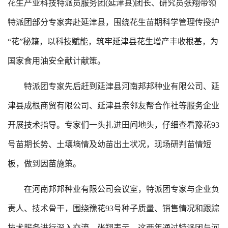
花生产业科技特派员服务团(延津县)团长、研究员张翔带领
特派团部分专家奔赴延津县，围绕花生苗期科学管理传授护
“花”秘籍，以科技赋能，筑牢延津县花生增产丰收根基，为
国家食用油安全献计献策。
特派团专家先后赶到延津县河南邦邦种业有限公司、延
津县成根商贸有限公司、延津县亲邻友帮合作社等服务企业
开展技术指导。专家们一头扎进田间地头，仔细查看豫花93
号苗期长势、土壤墒情及幼苗出土状况，现场研判苗情短
板，做到因苗施策。
在河南邦邦种业有限公司会议室，特派团专家与企业负
责人、技术骨干，围绕豫花93号种子质量、销售情况和跟踪
技术服务进行深入交流。张翔表示，这两年通过特派团与河