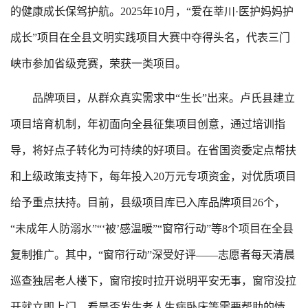
的健康成长保驾护航。2025年10月，“爱在莘川·医护妈妈护
成长”项目在全县文明实践项目大赛中夺得头名，代表三门
峡市参加省级竞赛，荣获一类项目。
品牌项目，从群众真实需求中“生长”出来。卢氏县建立
项目培育机制，年初面向全县征集项目创意，通过培训指
导，将好点子转化为可持续的好项目。在省国资委定点帮扶
和上级政策支持下，每年投入20万元专项资金，对优质项目
给予重点扶持。目前，县级项目库已入库品牌项目26个，
“未成年人防溺水”“‘被’感温暖”“窗帘行动”等8个项目在全县
复制推广。其中，“窗帘行动”深受好评——志愿者每天清晨
巡查独居老人楼下，窗帘按时拉开说明平安无事，窗帘没拉
开就立即上门，看是否发生老人生病卧床等需要帮助的情