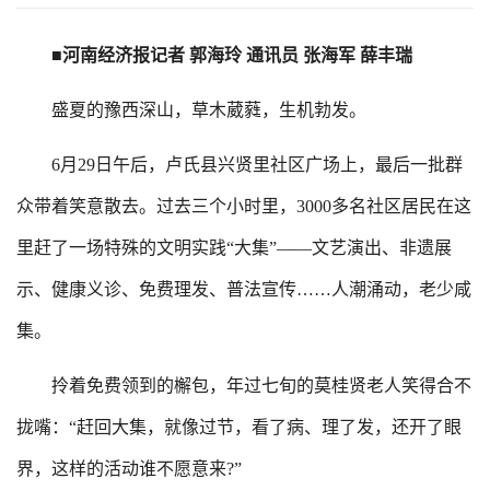
■河南经济报记者 郭海玲 通讯员 张海军 薛丰瑞
盛夏的豫西深山，草木葳蕤，生机勃发。
6月29日午后，卢氏县兴贤里社区广场上，最后一批群
众带着笑意散去。过去三个小时里，3000多名社区居民在这
里赶了一场特殊的文明实践“大集”——文艺演出、非遗展
示、健康义诊、免费理发、普法宣传……人潮涌动，老少咸
集。
拎着免费领到的檞包，年过七旬的莫桂贤老人笑得合不
拢嘴：“赶回大集，就像过节，看了病、理了发，还开了眼
界，这样的活动谁不愿意来?”