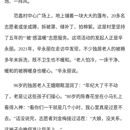
场、一阵风。
范蠡村中心广场上，地上铺着一块大大的篷布，20多名
志愿者或坐或蹲，拆被罩、缝补丁、拍棉絮。这是村里坚持
了五年的“‘被’感温暖”志愿服务。这项活动的发起人正是辛
永丽。2021年，辛永丽在走访中发现，不少独居老人的被褥
多年未拆洗，既不卫生也不暖和。“老人怕冷，一床干净、
暖和的被褥暖身也暖心。”辛永丽说。
96岁的独居老人王娥眼眶湿润了：“年纪大了干不动
了，老是让这些孩子们操心。”80岁的陈春花坐在小马扎上
看得入神：“看你们一干就是几个小时，我心里真是过意不
去。”话没说完，志愿者刘金梅接过话茬：“大娘，没关系，
这被子今晚保准让您盖上。”