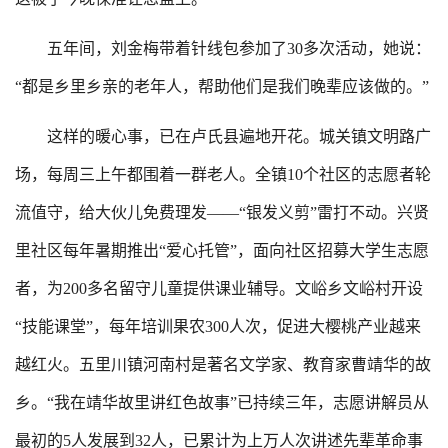
五年间，刘金梅带着针线包参加了30多次活动，她说：
“都是乡里乡亲的老年人，帮助他们是我们晚辈应该做的。”
这样的暖心事，已在卢氏县遍地开花。城关镇文明路广
场，每周三上午都围着一群老人。全镇10个社区的志愿者轮
流值守，给大伙儿免费理发——“银发义剪”雷打不动。兴贤
里社区每年暑期推出“爱心托管”，面向社区招募大学生志愿
者，为200多名留守儿童提供课业辅导。文峪乡文峪村开设
“技能课堂”，每年培训果农300人次，促进大樱桃产业越来
越红火。五里川镇河南村是著名文学家、教育家曹靖华的故
乡。“我在靖华故里讲红色故事”已持续三年，志愿讲解员从
最初的5人发展到32人，已累计为上万人次讲述先辈革命事