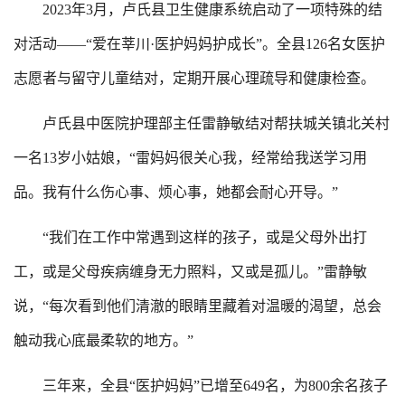
2023年3月，卢氏县卫生健康系统启动了一项特殊的结
对活动——“爱在莘川·医护妈妈护成长”。全县126名女医护
志愿者与留守儿童结对，定期开展心理疏导和健康检查。
卢氏县中医院护理部主任雷静敏结对帮扶城关镇北关村
一名13岁小姑娘，“雷妈妈很关心我，经常给我送学习用
品。我有什么伤心事、烦心事，她都会耐心开导。”
“我们在工作中常遇到这样的孩子，或是父母外出打
工，或是父母疾病缠身无力照料，又或是孤儿。”雷静敏
说，“每次看到他们清澈的眼睛里藏着对温暖的渴望，总会
触动我心底最柔软的地方。”
三年来，全县“医护妈妈”已增至649名，为800余名孩子