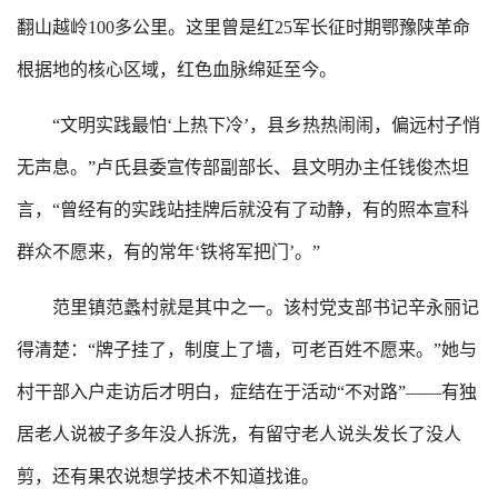
翻山越岭100多公里。这里曾是红25军长征时期鄂豫陕革命
根据地的核心区域，红色血脉绵延至今。
“文明实践最怕‘上热下冷’，县乡热热闹闹，偏远村子悄
无声息。”卢氏县委宣传部副部长、县文明办主任钱俊杰坦
言，“曾经有的实践站挂牌后就没有了动静，有的照本宣科
群众不愿来，有的常年‘铁将军把门’。”
范里镇范蠡村就是其中之一。该村党支部书记辛永丽记
得清楚：“牌子挂了，制度上了墙，可老百姓不愿来。”她与
村干部入户走访后才明白，症结在于活动“不对路”——有独
居老人说被子多年没人拆洗，有留守老人说头发长了没人
剪，还有果农说想学技术不知道找谁。