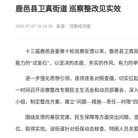
鹿邑县卫真街道 巡察整改见实效
2026-07-07 10:54:50 来源：河南经济报
十三届鹿邑县委第十轮巡察反馈以来，鹿邑县卫真街
能力的“试金石”，以坚决的态度、务实的作风、有力的
进一步强化思想引领，逐项逐条对照查摆，切实扛起
一时间召开巡察整改专题民主生活会和动员部署会，深
小组，制定整改方案，建立“问题—措施—责任—时限”
围绕反馈的基层党建、民生保障等方面突出问题，坚
位、取得实效。该街道针对低保动态核查、特困人员关