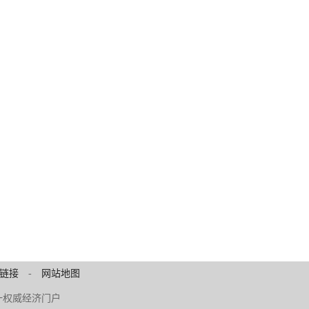
链接
-
网站地图
 中原第一权威经济门户