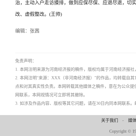
治，主动入户走访摸排，做到应保尽保、应退尽退，切
改、虚假整改。(王帅)
编辑：张茜
免责声明：
1. 本网注明来源为河南经济报的稿件，版权均属于河南经济报
2. 本网注明“来源：XXX（非河南经济报）”的作品，均转载
点和对其真实性负责。本网转载其他媒体之稿件，意在为公众提
网联系，本网视情况可立即将其撤除。
3. 如涉及作品内容、版权等其它问题，请在30日内同本网联系。邮箱：ji
关于我们
-
媒
Copyright 