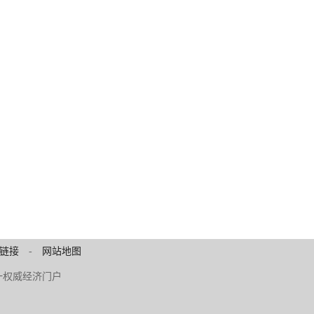
链接
-
网站地图
 中原第一权威经济门户