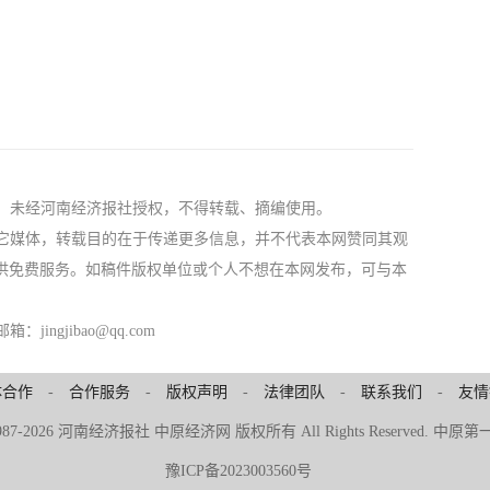
社，未经河南经济报社授权，不得转载、摘编使用。
自其它媒体，转载目的在于传递更多信息，并不代表本网赞同其观
供免费服务。如稿件版权单位或个人不想在本网发布，可与本
ngjibao@qq.com
体合作
-
合作服务
-
版权声明
-
法律团队
-
联系我们
-
友情
© 1987-2026 河南经济报社 中原经济网 版权所有 All Rights Reserved.
豫ICP备2023003560号