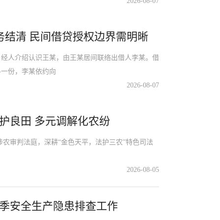
2026-08-07
务结清 民间借贷授权边界需明晰
人介绍认识王某，由王某居间联络出借人李某。借
各一份，李某依约向
2026-08-07
护良田 多元调解化农纷
农审判法庭，深耕“金色天平，法护三农”特色司法
2026-08-05
季安全生产隐患排查工作