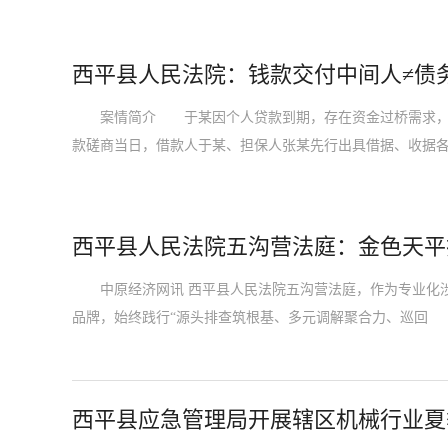
西平县人民法院：钱款交付中间人≠债
案情简介 于某因个人贷款到期，存在资金过桥需求，经
款磋商当日，借款人于某、担保人张某先行出具借据、收据
西平县人民法院五沟营法庭：金色天平
中原经济网讯 西平县人民法院五沟营法庭，作为专业化涉
品牌，始终践行“源头排查筑根基、多元调解聚合力、巡回
西平县应急管理局开展辖区机械行业夏