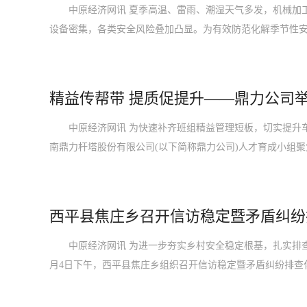
中原经济网讯 夏季高温、雷雨、潮湿天气多发，机械加工
设备密集，各类安全风险叠加凸显。为有效防范化解季节性
精益传帮带 提质促提升——鼎力公司举
中原经济网讯 为快速补齐班组精益管理短板，切实提升车
南鼎力杆塔股份有限公司(以下简称鼎力公司)人才育成小组
西平县焦庄乡召开信访稳定暨矛盾纠纷
中原经济网讯 为进一步夯实乡村安全稳定根基，扎实排查
月4日下午，西平县焦庄乡组织召开信访稳定暨矛盾纠纷排查