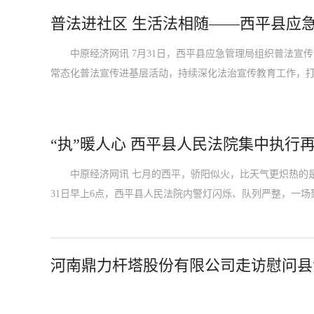
普法进社区 生活法相随——西平县应
中原经济网讯 7月31日，西平县应急管理局组织普法宣
常态化普法宣传进基层活动，持续深化法治宣传教育工作，
“执”暖人心 西平县人民法院集中执行
中原经济网讯 七月的西平，骄阳似火，比天气更炽热的是
31日早上6点，西平县人民法院内警灯闪烁、队列严整，一场
河南鼎力杆塔股份有限公司走访慰问县