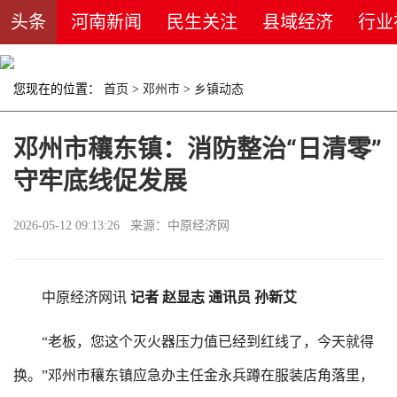
头条
河南新闻
民生关注
县域经济
行业
您现在的位置：
首页
>
邓州市
>
乡镇动态
邓州市穰东镇：消防整治“日清零”
守牢底线促发展
2026-05-12 09:13:26 来源：中原经济网
中原经济网讯
记者 赵显志 通讯员 孙新艾
“老板，您这个灭火器压力值已经到红线了，今天就得
换。”邓州市穰东镇应急办主任金永兵蹲在服装店角落里，