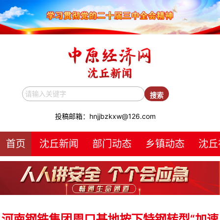
投稿邮箱：hnjjbzkxw@126.com
首页
沈丘新闻
部门动态
乡镇动态
沈丘
河南钢铁集团周口基地按下特钢转型“加速