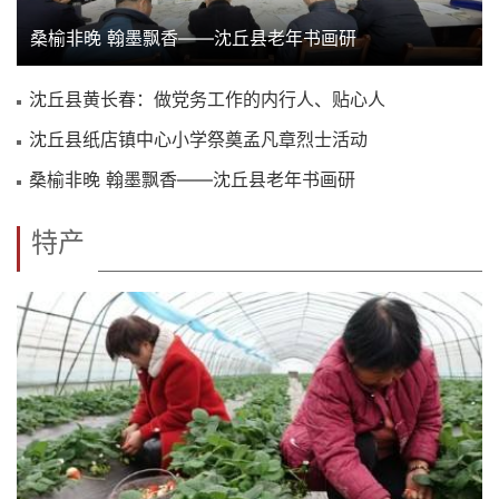
桑榆非晚 翰墨飘香——沈丘县老年书画研
沈丘县黄长春：做党务工作的内行人、贴心人
沈丘县纸店镇中心小学祭奠孟凡章烈士活动
桑榆非晚 翰墨飘香——沈丘县老年书画研
特产