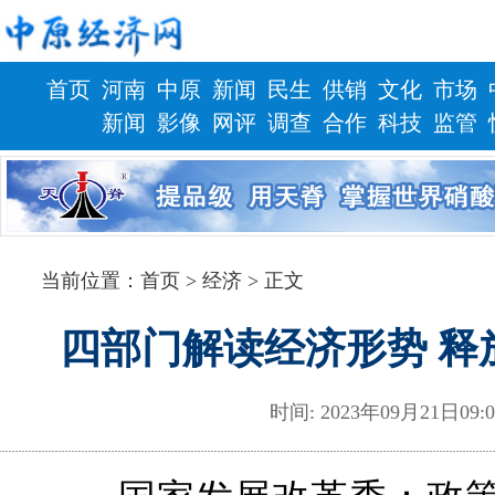
首页
河南
中原
新闻
民生
供销
文化
市场
新闻
影像
网评
调查
合作
科技
监管
财政
健康
当前位置：
首页
> 经济 > 正文
四部门解读经济形势 释
时间: 2023年09月21日