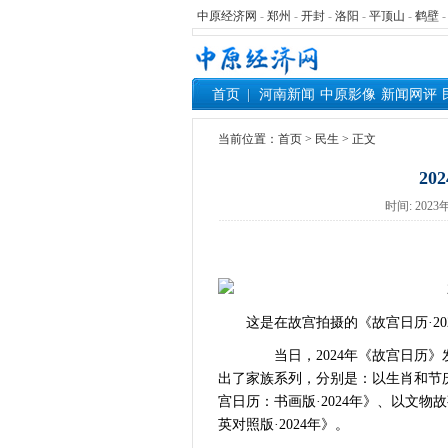
中原经济网
-
郑州
-
开封
-
洛阳
-
平顶山
-
鹤壁
首页
河南新闻
中原影像
新闻网评
当前位置：
首页
> 民生 > 正文
2
时间: 20
这是在故宫拍摄的《故宫日历·2024
当日，2024年《故宫日历》发布
出了家族系列，分别是：以生肖和节庆
宫日历：书画版·2024年》、以文物
英对照版·2024年》。