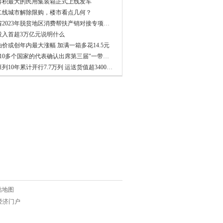
容积最大的民用集装箱正式上线发车
二线城市解除限购，楼市看点几何？
河南省2023年脱贫地区消费帮扶产销对接专项行动启动仪式在郑州举行
投入首超3万亿元说明什么
价或创年内最大涨幅 加满一箱多花14.5元
已有110多个国家的代表确认出席第三届"一带一路"国际合作高峰论坛
中欧班列10年累计开行7.7万列 运送货值超3400亿美元
站地图
权威经济门户