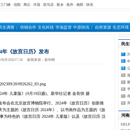
-
三门峡
-
信阳
-
商丘
-
许昌
-
驻马店
-
新乡
-
焦作
-
南阳
-
快讯
民生调查
供销合作
文化科技
市场监管
中原快讯
自然资源
生态环境
民生
024年《故宫日历》发布
23年09月20日17:26 新闻来源：新华网
年·儿童版》(9月19日摄)。新华社记者 金良快 摄
会在北京故宫博物院举行。2024年《故宫日历》创新推
为主题的《故宫日历·2024年》、以书画作品为主题的《故
河南
故事为特色的《故宫日历·2024年·儿童版》以及《故宫日历·汉