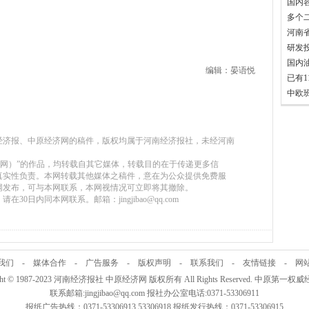
国内
多个
研发
国内油
编辑：晏语悦
南经济报、中原经济网的稿件，版权均属于河南经济报社，未经河南
。
经济网）”的作品，均转载自其它媒体，转载目的在于传递更多信
真实性负责。本网转载其他媒体之稿件，意在为公众提供免费服
网发布，可与本网联系，本网视情况可立即将其撤除。
30日内同本网联系。邮箱：jingjibao@qq.com
我们
-
媒体合作
-
广告服务
-
版权声明
-
联系我们
-
友情链接
-
网
ight © 1987-2023 河南经济报社 中原经济网 版权所有 All Rights Reserved. 中原第一
联系邮箱:jingjibao@qq.com 报社办公室电话:0371-53306911
报纸广告热线：0371-53306913 53306918 报纸发行热线：0371-53306915