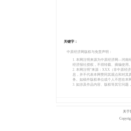
关键字：
中原经济网版权与免责声明：
1. 本网注明来源为中原经济网—河
经济报社授权，不得转载、摘编使用
2. 本网注明“来源：XXX（非中原
息，并不代表本网赞同其观点和对其
务。如稿件版权单位或个人不想在本
3. 如涉及作品内容、版权等其它问题，请在
关于
Copyr