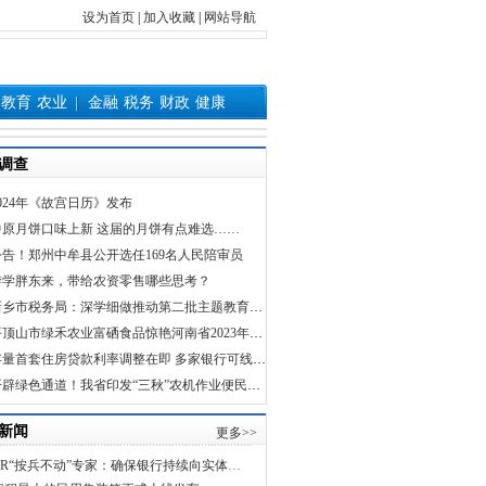
设为首页
|
加入收藏
|
网站导航
教育
农业
金融
税务
财政
健康
调查
2024年《故宫日历》发布
中原月饼口味上新 这届的月饼有点难选……
公告！郑州中牟县公开选任169名人民陪审员
游学胖东来，带给农资零售哪些思考？
新乡市税务局：深学细做推动第二批主题教育开好局起好步
平顶山市绿禾农业富硒食品惊艳河南省2023年脱贫地区消费帮扶产销对接专项现场会
存量首套住房贷款利率调整在即 多家银行可线上查询
开辟绿色通道！我省印发“三秋”农机作业便民服务措施
新闻
更多>>
9月LPR“按兵不动”专家：确保银行持续向实体经济减费让利