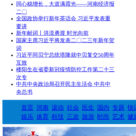
同心稳增长，大道满霞光——河南经济报
二〇
全国政协举行新年茶话会 习近平发表重
要讲
新年献词丨洪流勇渡 时光向前
国家主席习近平将发表二〇二三年新年贺
词
习近平同贝宁总统塔隆就中贝复交50周年
互致
楼阳生在省委新冠疫情防控工作第二十三
次专
中共中央政治局召开民主生活会 中共中
央总书
首页
河南
滚动
社会
民生
国内
专题
快
娱乐
体育
科技
三农
旅游
时尚
艺术
健