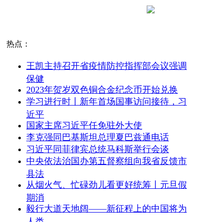
热点：
王凯主持召开省疫情防控指挥部会议强调
保健
2023年贺岁双色铜合金纪念币开始兑换
学习进行时丨新年首场国事访问接待，习
近平
国家主席习近平任免驻外大使
李克强同巴基斯坦总理夏巴兹通电话
习近平同菲律宾总统马科斯举行会谈
中央依法治国办第五督察组向我省反馈市
县法
从烟火气、忙碌劲儿看更好统筹丨元旦假
期消
毅行大道天地阔——新征程上的中国将为
人类