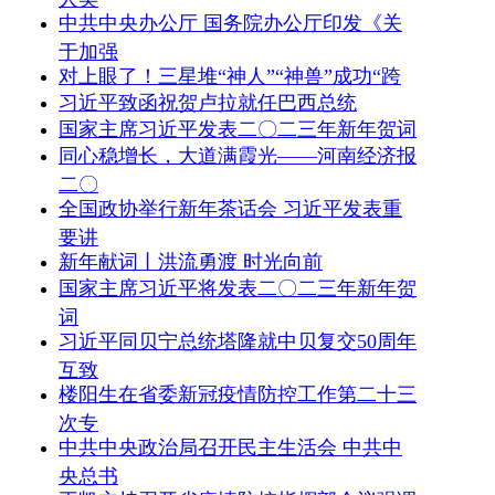
中共中央办公厅 国务院办公厅印发《关
于加强
对上眼了！三星堆“神人”“神兽”成功“跨
习近平致函祝贺卢拉就任巴西总统
国家主席习近平发表二〇二三年新年贺词
同心稳增长，大道满霞光——河南经济报
二〇
全国政协举行新年茶话会 习近平发表重
要讲
新年献词丨洪流勇渡 时光向前
国家主席习近平将发表二〇二三年新年贺
词
习近平同贝宁总统塔隆就中贝复交50周年
互致
楼阳生在省委新冠疫情防控工作第二十三
次专
中共中央政治局召开民主生活会 中共中
央总书