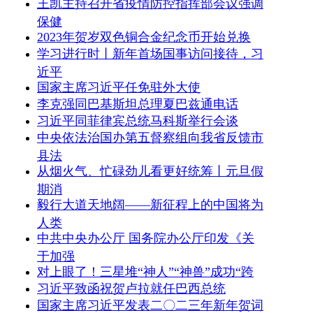
王凯主持召开省疫情防控指挥部会议强调
保健
2023年贺岁双色铜合金纪念币开始兑换
学习进行时丨新年首场国事访问接待，习
近平
国家主席习近平任免驻外大使
李克强同巴基斯坦总理夏巴兹通电话
习近平同菲律宾总统马科斯举行会谈
中央依法治国办第五督察组向我省反馈市
县法
从烟火气、忙碌劲儿看更好统筹丨元旦假
期消
毅行大道天地阔——新征程上的中国将为
人类
中共中央办公厅 国务院办公厅印发《关
于加强
对上眼了！三星堆“神人”“神兽”成功“跨
习近平致函祝贺卢拉就任巴西总统
国家主席习近平发表二〇二三年新年贺词