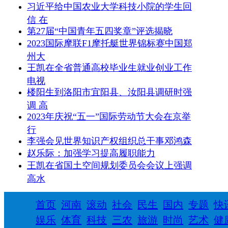
习近平给中国农业大学科技小院的学生回
信 在
第27届“中国青年五四奖章”评选揭晓
2023国际摩联F1摩托艇世界锦标赛中国郑
州大
王凯在全省普通高校毕业生就业创业工作
电视
楼阳生到洛阳市宜阳县、汝阳县调研时强
调 高
2023年庆祝“五一”国际劳动节大会在京举
行
李强会见世界知识产权组织总干事邓鸿森
赵乐际：加强学习提高履职能力
王凯在省国土空间规划委员会会议上强调
高水
首页
河南
滚动
社会
民生
国内
专题
快
娱乐
体育
科技
三农
旅游
时尚
艺术
健