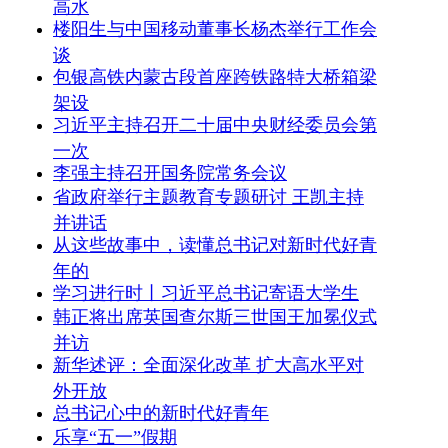
高水
楼阳生与中国移动董事长杨杰举行工作会
谈
包银高铁内蒙古段首座跨铁路特大桥箱梁
架设
习近平主持召开二十届中央财经委员会第
一次
李强主持召开国务院常务会议
省政府举行主题教育专题研讨 王凯主持
并讲话
从这些故事中，读懂总书记对新时代好青
年的
学习进行时丨习近平总书记寄语大学生
韩正将出席英国查尔斯三世国王加冕仪式
并访
新华述评：全面深化改革 扩大高水平对
外开放
总书记心中的新时代好青年
乐享“五一”假期