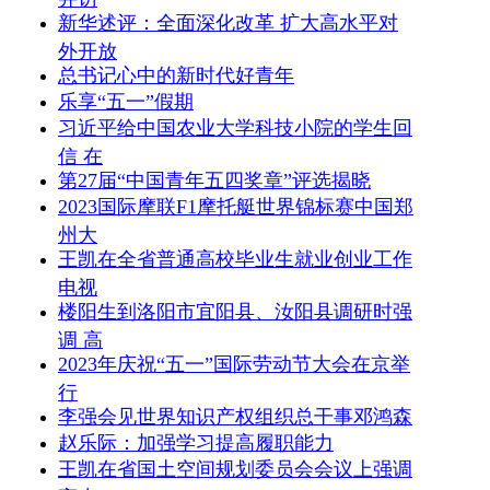
新华述评：全面深化改革 扩大高水平对
外开放
总书记心中的新时代好青年
乐享“五一”假期
习近平给中国农业大学科技小院的学生回
信 在
第27届“中国青年五四奖章”评选揭晓
2023国际摩联F1摩托艇世界锦标赛中国郑
州大
王凯在全省普通高校毕业生就业创业工作
电视
楼阳生到洛阳市宜阳县、汝阳县调研时强
调 高
2023年庆祝“五一”国际劳动节大会在京举
行
李强会见世界知识产权组织总干事邓鸿森
赵乐际：加强学习提高履职能力
王凯在省国土空间规划委员会会议上强调