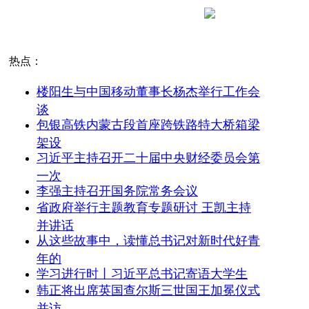
热点：
楼阳生与中国移动董事长杨杰举行工作会
谈
包银高铁内蒙古段首座跨铁路特大桥箱梁
架设
习近平主持召开二十届中央财经委员会第
一次
李强主持召开国务院常务会议
省政府举行主题教育专题研讨 王凯主持
并讲话
从这些故事中，读懂总书记对新时代好青
年的
学习进行时丨习近平总书记寄语大学生
韩正将出席英国查尔斯三世国王加冕仪式
并访