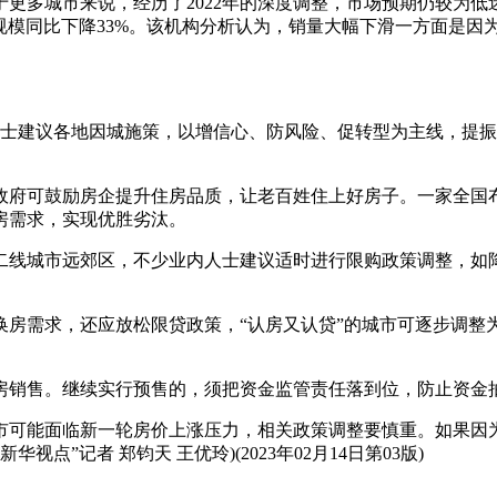
城市来说，经历了2022年的深度调整，市场预期仍较为低迷，
售规模同比下降33%。该机构分析认为，销量大幅下滑一方面是
建议各地因城施策，以增信心、防风险、促转型为主线，提振
府可鼓励房企提升住房品质，让老百姓住上好房子。一家全国布
房需求，实现优胜劣汰。
城市远郊区，不少业内人士建议适时进行限购政策调整，如降
需求，还应放松限贷政策，“认房又认贷”的城市可逐步调整为
销售。继续实行预售的，须把资金监管责任落到位，防止资金
可能面临新一轮房价上涨压力，相关政策调整要慎重。如果因为
点”记者 郑钧天 王优玲)(2023年02月14日第03版)