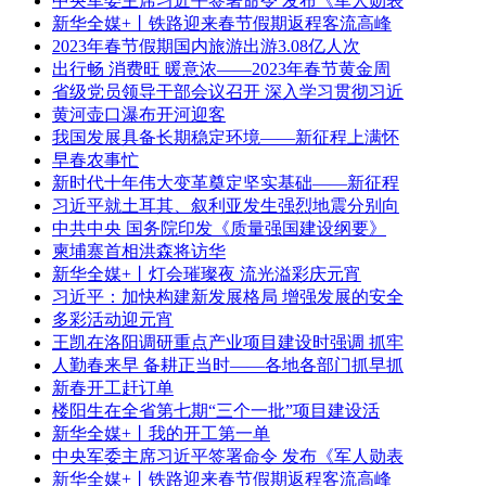
中央军委主席习近平签署命令 发布《军人勋表
新华全媒+丨铁路迎来春节假期返程客流高峰
2023年春节假期国内旅游出游3.08亿人次
出行畅 消费旺 暖意浓——2023年春节黄金周
省级党员领导干部会议召开 深入学习贯彻习近
黄河壶口瀑布开河迎客
我国发展具备长期稳定环境——新征程上满怀
早春农事忙
新时代十年伟大变革奠定坚实基础——新征程
习近平就土耳其、叙利亚发生强烈地震分别向
中共中央 国务院印发《质量强国建设纲要》
柬埔寨首相洪森将访华
新华全媒+丨灯会璀璨夜 流光溢彩庆元宵
习近平：加快构建新发展格局 增强发展的安全
多彩活动迎元宵
王凯在洛阳调研重点产业项目建设时强调 抓牢
人勤春来早 备耕正当时——各地各部门抓早抓
新春开工赶订单
楼阳生在全省第七期“三个一批”项目建设活
新华全媒+丨我的开工第一单
中央军委主席习近平签署命令 发布《军人勋表
新华全媒+丨铁路迎来春节假期返程客流高峰