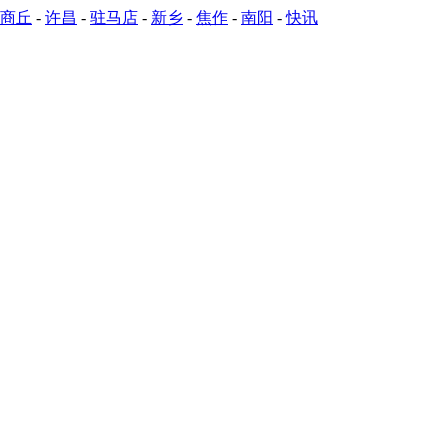
商丘
-
许昌
-
驻马店
-
新乡
-
焦作
-
南阳
-
快讯