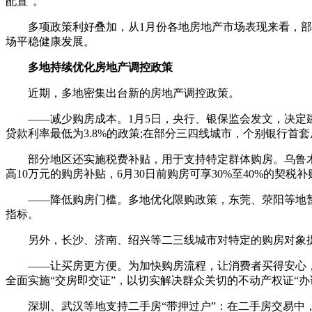
配置”。
多项政策利好叠加，从1月份各地房地产市场表现来看，部分
场平稳健康发展。
多地持续优化房地产调控政策
近期，多地密集出台新的房地产调控政策。
——减少购房成本。1月5日，央行、银保监会发文，决定建
贷款利率最低为3.8%的政策;在部分三四线城市，个别银行首套
部分地区还实施税费补贴，用于支持特定群体购房。乌鲁木齐
高10万元的购房补贴，6月30日前购房可享30%至40%的契税
——降低购房门槛。多地优化限购政策，东莞、荥阳等地暂停
指标。
另外，长沙、济南、绍兴等二三线城市对特定的购房对象提高
——让买房更方便。为加快购房流程，让消费者买得安心，多
全面实施“交房即交证”，以切实解决群众关切的不动产权证“办
深圳、武汉等地支持二手房“带押过户”：在二手房交易中，