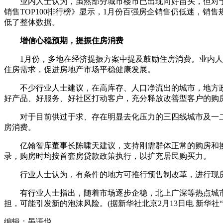
业内人士认为，虽然部分城市楼市已出现向好苗头，但对于更多
销售TOP100排行榜》显示，1月份百强房企销售仍低迷，销
低了整体数据。
增信心稳预期，提振住房消费
1月份，多地在经济提振方案中提及鼓励住房消费。业内人士
住房需求，促进房地产市场平稳健康发展。
不少行业人士建议，在高库存、人口净流出的城市，地方政
好产品、好服务、好社区打动客户，充分释放改善型客户的购
对于目前供过于求、存在明显去化压力的三四线城市及一二线
房消费。
亿翰智库董事长陈啸天建议，支持刚需群体正常的购房和换房
录，购房时均按首套房贷款政策执行，以扩充居民购买力。
行业人士认为，有条件的地方可推行预售制改革，进行现房
有行业人士指出，随着市场逐步企稳，北上广深等热点城市
担，可能引发新的泡沫风险。(据新华社北京2月13日电 新华社“新华视
编辑：晏语悦