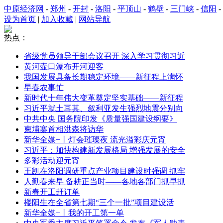
中原经济网
-
郑州
-
开封
-
洛阳
-
平顶山
-
鹤壁
-
三门峡
-
信阳
-
设为首页
|
加入收藏
|
网站导航
热点：
省级党员领导干部会议召开 深入学习贯彻习近
黄河壶口瀑布开河迎客
我国发展具备长期稳定环境——新征程上满怀
早春农事忙
新时代十年伟大变革奠定坚实基础——新征程
习近平就土耳其、叙利亚发生强烈地震分别向
中共中央 国务院印发《质量强国建设纲要》
柬埔寨首相洪森将访华
新华全媒+丨灯会璀璨夜 流光溢彩庆元宵
习近平：加快构建新发展格局 增强发展的安全
多彩活动迎元宵
王凯在洛阳调研重点产业项目建设时强调 抓牢
人勤春来早 备耕正当时——各地各部门抓早抓
新春开工赶订单
楼阳生在全省第七期“三个一批”项目建设活
新华全媒+丨我的开工第一单