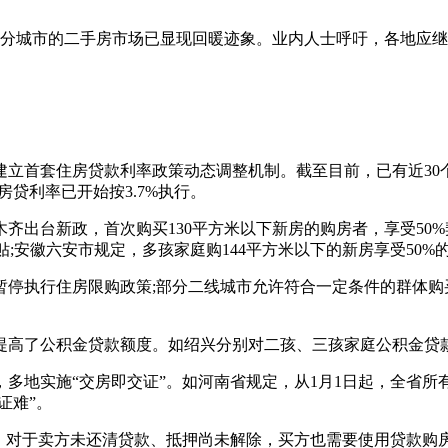
城市的二手房市场已显现回暖迹象。业内人士呼吁，各地应继
立首套住房贷款利率政策动态调整机制。截至目前，已有近30
房贷利率已开始按3.7%执行。
出台新政，首次购买130平方米以下新房的购房者，享受50%
补贴;安徽六安市规定，多孩家庭购144平方米以下的新房享受50%
执行住房限购政策;部分二线城市允许符合一定条件的群体购
了公积金贷款额度。如绍兴分别对二孩、三孩家庭公积金贷款额
地实施“交房即交证”。如河南省规定，从1月1日起，全省所
证难”。
对于卖方未还清贷款、抵押尚未解除，买方也需要使用贷款购房