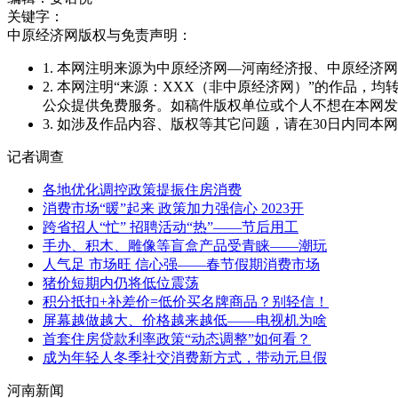
关键字：
中原经济网版权与免责声明：
1. 本网注明来源为中原经济网—河南经济报、中原经
2. 本网注明“来源：XXX（非中原经济网）”的作品
公众提供免费服务。如稿件版权单位或个人不想在本网发
3. 如涉及作品内容、版权等其它问题，请在30日内同本网联系。邮
记者调查
各地优化调控政策提振住房消费
消费市场“暖”起来 政策加力强信心 2023开
跨省招人“忙” 招聘活动“热”——节后用工
手办、积木、雕像等盲盒产品受青睐——潮玩
人气足 市场旺 信心强——春节假期消费市场
猪价短期内仍将低位震荡
积分抵扣+补差价=低价买名牌商品？别轻信！
屏幕越做越大、价格越来越低——电视机为啥
首套住房贷款利率政策“动态调整”如何看？
成为年轻人冬季社交消费新方式，带动元旦假
河南新闻