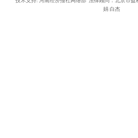
技术支持: 河南经济报社网络部 法律顾问：北京市盈
娟 白杰