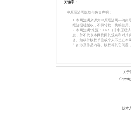
关键字：
中原经济网版权与免责声明：
1. 本网注明来源为中原经济网—河
经济报社授权，不得转载、摘编使用
2. 本网注明“来源：XXX（非中原
息，并不代表本网赞同其观点和对其
务。如稿件版权单位或个人不想在本
3. 如涉及作品内容、版权等其它问题，请在
关于
Copyr
技术支