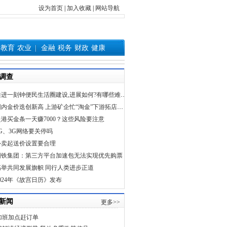
设为首页
|
加入收藏
|
网站导航
教育
农业
金融
税务
财政
健康
调查
推进一刻钟便民生活圈建设,进展如何?有哪些难点、堵点?
国内金价迭创新高 上游矿企忙“淘金”下游拓店抢市场
赴港买金条一天赚7000？这些风险要注意
2G、3G网络要关停吗
外卖起送价设置要合理
国铁集团：第三方平台加速包无法实现优先购票
高举共同发展旗帜 同行人类进步正道
2024年《故宫日历》发布
新闻
更多>>
加班加点赶订单