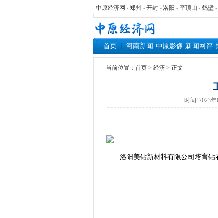
中原经济网
-
郑州
-
开封
-
洛阳
-
平顶山
-
鹤壁
首页
河南新闻
中原影像
新闻网评
当前位置：
首页
> 经济 > 正文
时间: 202
洛阳美钻新材料有限公司培育钻石