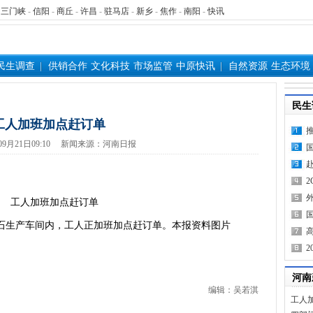
-
三门峡
-
信阳
-
商丘
-
许昌
-
驻马店
-
新乡
-
焦作
-
南阳
-
快讯
民生调查
供销合作
文化科技
市场监管
中原快讯
自然资源
生态环境
民生
工人加班加点赶订单
3年09月21日09:10 新闻来源：河南日报
生产车间内，工人正加班加点赶订单。本报资料图片
河南
编辑：吴若淇
工人