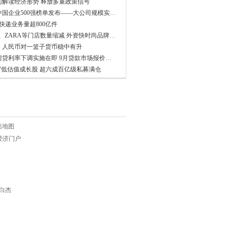
门解读经济形势 释放多重政策信号
2023中国企业500强榜单发布——大公司规模实力再上台阶
快递业务量超800亿件
H&M、ZARA等门店数量缩减 外资快时尚品牌为何不那么火了
：人民币对一篮子货币稳中有升
存量房贷利率下调实施在即 9月贷款市场报价利率维持不变
底”低估值成长股 超六成百亿级私募满仓
站地图
权威经济门户
娟 白杰