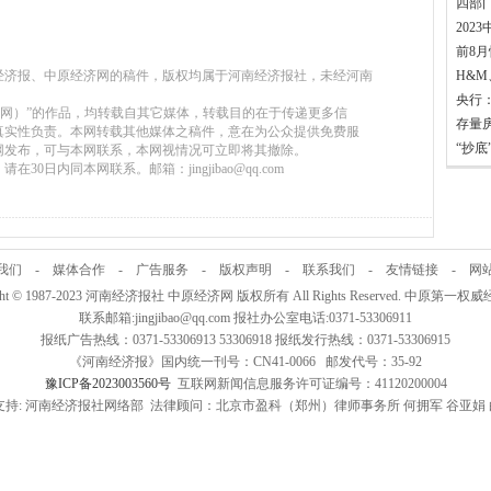
四部
前8月
南经济报、中原经济网的稿件，版权均属于河南经济报社，未经河南
。
央行
经济网）”的作品，均转载自其它媒体，转载目的在于传递更多信
真实性负责。本网转载其他媒体之稿件，意在为公众提供免费服
“抄
网发布，可与本网联系，本网视情况可立即将其撤除。
30日内同本网联系。邮箱：jingjibao@qq.com
我们
-
媒体合作
-
广告服务
-
版权声明
-
联系我们
-
友情链接
-
网
ight © 1987-2023 河南经济报社 中原经济网 版权所有 All Rights Reserved. 中原第一
联系邮箱:jingjibao@qq.com 报社办公室电话:0371-53306911
报纸广告热线：0371-53306913 53306918 报纸发行热线：0371-53306915
《河南经济报》国内统一刊号：CN41-0066 邮发代号：35-92
豫ICP备2023003560号
互联网新闻信息服务许可证编号：41120200004
持: 河南经济报社网络部 法律顾问：北京市盈科（郑州）律师事务所 何拥军 谷亚