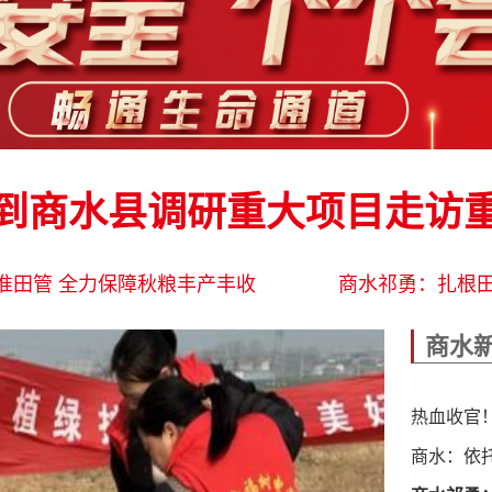
到商水县调研重大项目走访
准田管 全力保障秋粮丰产丰收
商水祁勇：扎根田
商水
热血收官
商水：依