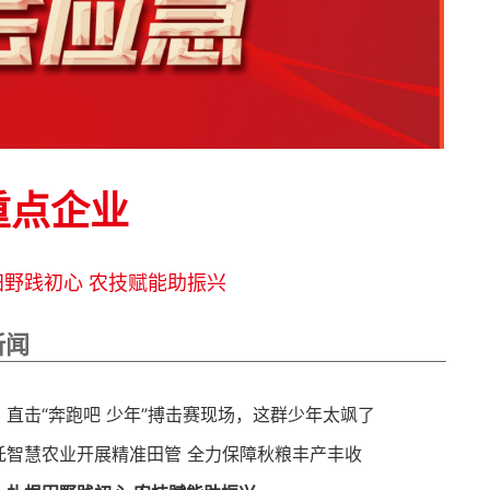
重点企业
野践初心 农技赋能助振兴
新闻
！直击“奔跑吧 少年”搏击赛现场，这群少年太飒了
托智慧农业开展精准田管 全力保障秋粮丰产丰收