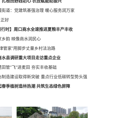
：扎根田野践初心 农技赋能助振兴
城街道：党建筑基强治理 暖心服务润万家
景正好
”进行时】周口商水全速推进夏粮丰产丰收
家乡韵 映像商水润民心
法律管家”用脚步丈量乡村法治路
商水县调研重大项目走访重点企业
田管“飞”进麦田 夯实丰收基础
县：宪法精神润民心 法治商水谱新篇
色制造建设取得新突破 重点行业低碳转型势头强
起春季植树造林热潮 共筑生态绿色屏障