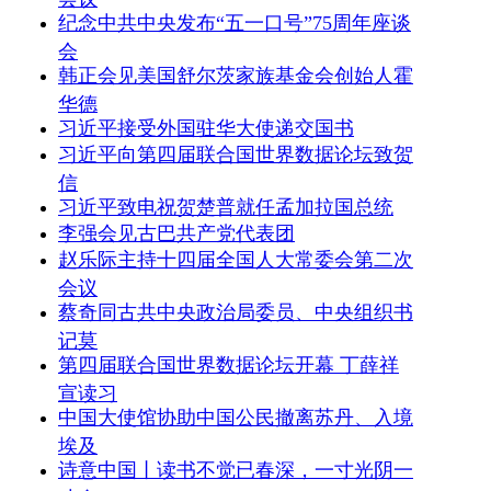
纪念中共中央发布“五一口号”75周年座谈
会
韩正会见美国舒尔茨家族基金会创始人霍
华德
习近平接受外国驻华大使递交国书
习近平向第四届联合国世界数据论坛致贺
信
习近平致电祝贺楚普就任孟加拉国总统
李强会见古巴共产党代表团
赵乐际主持十四届全国人大常委会第二次
会议
蔡奇同古共中央政治局委员、中央组织书
记莫
第四届联合国世界数据论坛开幕 丁薛祥
宣读习
中国大使馆协助中国公民撤离苏丹、入境
埃及
诗意中国丨读书不觉已春深，一寸光阴一