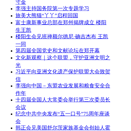
寸金
李强主持国务院第一次专题学习
旅美大熊猫“丫丫”启程回国
富士康新事业总部在郑州揭牌成立 楼阳
生王凯
楼阳生会见班禅额尔德尼·确吉杰布 王凯
一同
第四届全国党史和文献论坛在郑开幕
文化新观察｜这个联盟，守护亚洲文明之
光
习近平向亚洲文化遗产保护联盟大会致贺
信
李强向中国－东盟农业发展和粮食安全合
作年
十四届全国人大常委会举行第三次委员长
会议
纪念中共中央发布“五一口号”75周年座谈
会
韩正会见美国舒尔茨家族基金会创始人霍