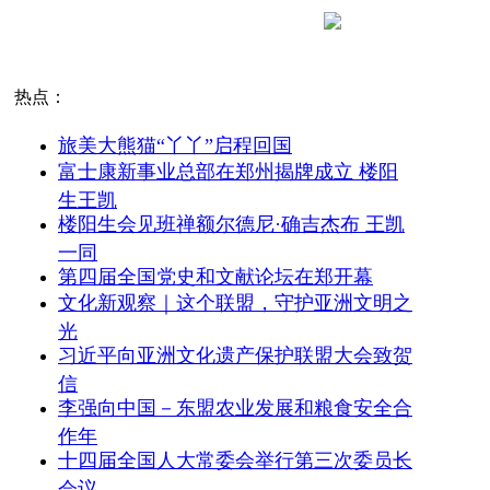
热点：
旅美大熊猫“丫丫”启程回国
富士康新事业总部在郑州揭牌成立 楼阳
生王凯
楼阳生会见班禅额尔德尼·确吉杰布 王凯
一同
第四届全国党史和文献论坛在郑开幕
文化新观察｜这个联盟，守护亚洲文明之
光
习近平向亚洲文化遗产保护联盟大会致贺
信
李强向中国－东盟农业发展和粮食安全合
作年
十四届全国人大常委会举行第三次委员长
会议