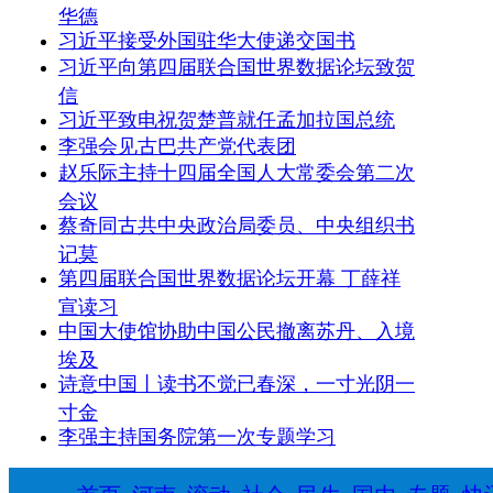
华德
习近平接受外国驻华大使递交国书
习近平向第四届联合国世界数据论坛致贺
信
习近平致电祝贺楚普就任孟加拉国总统
李强会见古巴共产党代表团
赵乐际主持十四届全国人大常委会第二次
会议
蔡奇同古共中央政治局委员、中央组织书
记莫
第四届联合国世界数据论坛开幕 丁薛祥
宣读习
中国大使馆协助中国公民撤离苏丹、入境
埃及
诗意中国丨读书不觉已春深，一寸光阴一
寸金
李强主持国务院第一次专题学习