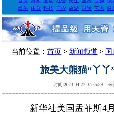
首页
河南
滚动
社会
民生
国内
专题
快
娱乐
体育
科技
三农
旅游
时尚
艺术
健
当前位置：
首页
>
新闻频道
>
国
旅美大熊猫“丫丫
时间:2023-04-27 07:35:39 
新华社美国孟菲斯4月2