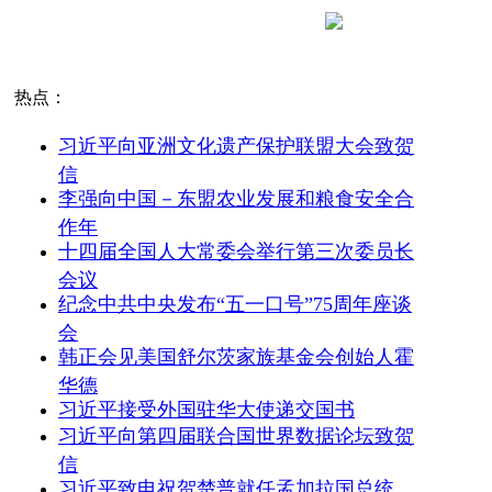
热点：
习近平向亚洲文化遗产保护联盟大会致贺
信
李强向中国－东盟农业发展和粮食安全合
作年
十四届全国人大常委会举行第三次委员长
会议
纪念中共中央发布“五一口号”75周年座谈
会
韩正会见美国舒尔茨家族基金会创始人霍
华德
习近平接受外国驻华大使递交国书
习近平向第四届联合国世界数据论坛致贺
信
习近平致电祝贺楚普就任孟加拉国总统