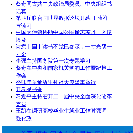
蔡奇同古共中央政治局委员、中央组织书
记莫
第四届联合国世界数据论坛开幕 丁薛祥
宣读习
中国大使馆协助中国公民撤离苏丹、入境
埃及
诗意中国丨读书不觉已春深，一寸光阴一
寸金
李强主持国务院第一次专题学习
蔡奇在中央和国家机关党的工作暨纪检工
作会
癸卯年黄帝故里拜祖大典隆重举行
开卷品书香
习近平主持召开二十届中央全面深化改革
委员
王凯在调研高校毕业生就业工作时强调
强化政