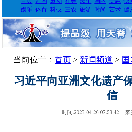
首页
河南
滚动
社会
民生
国内
专题
快
娱乐
体育
科技
三农
旅游
时尚
艺术
健
当前位置：
首页
>
新闻频道
>
国
习近平向亚洲文化遗产
信
时间:2023-04-26 07:58:42 