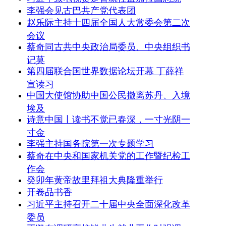
李强会见古巴共产党代表团
赵乐际主持十四届全国人大常委会第二次
会议
蔡奇同古共中央政治局委员、中央组织书
记莫
第四届联合国世界数据论坛开幕 丁薛祥
宣读习
中国大使馆协助中国公民撤离苏丹、入境
埃及
诗意中国丨读书不觉已春深，一寸光阴一
寸金
李强主持国务院第一次专题学习
蔡奇在中央和国家机关党的工作暨纪检工
作会
癸卯年黄帝故里拜祖大典隆重举行
开卷品书香
习近平主持召开二十届中央全面深化改革
委员