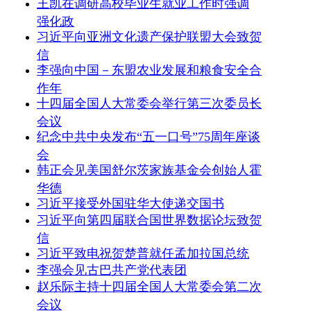
王凯在调研高校毕业生就业工作时强调
强化政
习近平向亚洲文化遗产保护联盟大会致贺
信
李强向中国－东盟农业发展和粮食安全合
作年
十四届全国人大常委会举行第三次委员长
会议
纪念中共中央发布“五一口号”75周年座谈
会
韩正会见美国舒尔茨家族基金会创始人霍
华德
习近平接受外国驻华大使递交国书
习近平向第四届联合国世界数据论坛致贺
信
习近平致电祝贺楚普就任孟加拉国总统
李强会见古巴共产党代表团
赵乐际主持十四届全国人大常委会第二次
会议