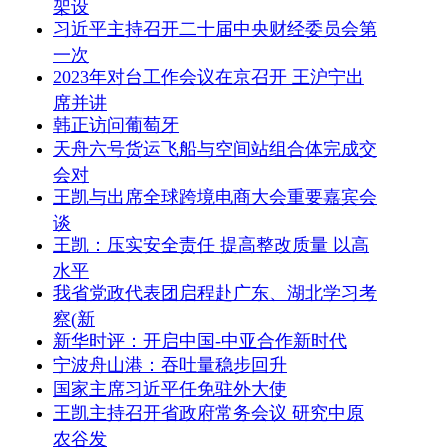
架设
习近平主持召开二十届中央财经委员会第
一次
2023年对台工作会议在京召开 王沪宁出
席并讲
韩正访问葡萄牙
天舟六号货运飞船与空间站组合体完成交
会对
王凯与出席全球跨境电商大会重要嘉宾会
谈
王凯：压实安全责任 提高整改质量 以高
水平
我省党政代表团启程赴广东、湖北学习考
察(新
新华时评：开启中国-中亚合作新时代
宁波舟山港：吞吐量稳步回升
国家主席习近平任免驻外大使
王凯主持召开省政府常务会议 研究中原
农谷发