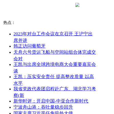
热点：
2023年对台工作会议在京召开 王沪宁出
席并讲
韩正访问葡萄牙
天舟六号货运飞船与空间站组合体完成交
会对
王凯与出席全球跨境电商大会重要嘉宾会
谈
王凯：压实安全责任 提高整改质量 以高
水平
我省党政代表团启程赴广东、湖北学习考
察(新
新华时评：开启中国-中亚合作新时代
宁波舟山港：吞吐量稳步回升
国家主席习近平任免驻外大使