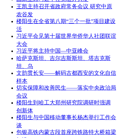
王凯主持召开省政府常务会议 研究中原
农谷发
楼阳生在全省第八期“三个一批”项目建设
活
习近平会见第十届世界华侨华人社团联谊
大会
习近平将主持中国—中亚峰会
哈萨克斯坦、吉尔吉斯斯坦、塔吉克斯
坦、乌
文韵贯长安——解码古都西安的文化自信
样本
切实保障和改善民生——落实中央政治局
会议
楼阳生到哈工大郑州研究院调研时强调
创新体
楼阳生与中国移动董事长杨杰举行工作会
谈
包银高铁内蒙古段首座跨铁路特大桥箱梁