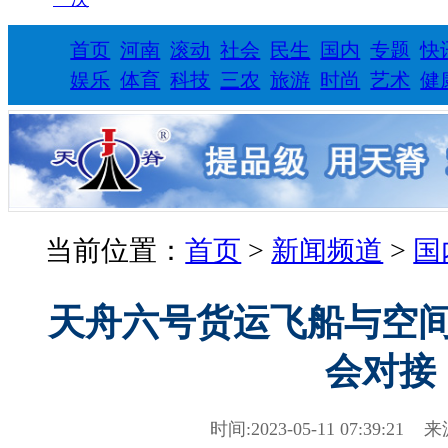
首页
河南
滚动
社会
民生
国内
专题
快
娱乐
体育
科技
三农
旅游
时尚
艺术
健
当前位置：
首页
>
新闻频道
>
国
天舟六号货运飞船与空
会对接
时间:2023-05-11 07:39:21 