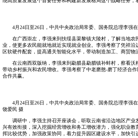
绕高质量发展这个首要任务和构建新发展格局这个战略任务，
4月24日至26日，中共中央政治局常委、国务院总理李强在
在广西崇左，李强来到扶绥县渠黎镇大陵村，了解当地农民
业，使更多农民能就地就近实现就业创业。李强考察了凭祥沿
区软硬件配套，提高通关智能化水平，带动制造加工、商贸物
在云南西双版纳，李强来到勐腊县勐腊镇补蚌村，察看沃柑
带动乡村振兴和农民增收。李强考察了中老磨憨-磨丁经济合
合作共赢。
4月24日至26日，中共中央政治局常委、国务院总理李强在
饶爱民 摄
调研中，李强主持召开座谈会，听取云南省沿边地区产业发
兴有效衔接，深入挖掘经营增收和务工增收潜力，强化职业教
挥比较优势，加强政策协同，着力提升园区建设水平，加快引