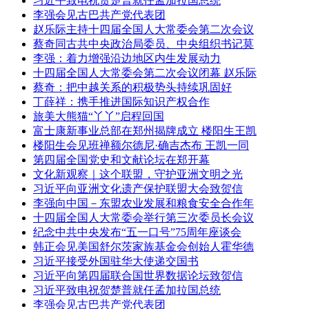
习近平致电祝贺楚普就任孟加拉国总统
李强会见古巴共产党代表团
赵乐际主持十四届全国人大常委会第二次会议
蔡奇同古共中央政治局委员、中央组织书记莫
李强：着力增强沿边地区内生发展动力
十四届全国人大常委会第二次会议闭幕 赵乐际
蔡奇：把中越关系的积极势头持续巩固好
丁薛祥：携手推进国际知识产权合作
旅美大熊猫“丫丫”启程回国
富士康新事业总部在郑州揭牌成立 楼阳生王凯
楼阳生会见班禅额尔德尼·确吉杰布 王凯一同
第四届全国党史和文献论坛在郑开幕
文化新观察｜这个联盟，守护亚洲文明之光
习近平向亚洲文化遗产保护联盟大会致贺信
李强向中国－东盟农业发展和粮食安全合作年
十四届全国人大常委会举行第三次委员长会议
纪念中共中央发布“五一口号”75周年座谈会
韩正会见美国舒尔茨家族基金会创始人霍华德
习近平接受外国驻华大使递交国书
习近平向第四届联合国世界数据论坛致贺信
习近平致电祝贺楚普就任孟加拉国总统
李强会见古巴共产党代表团