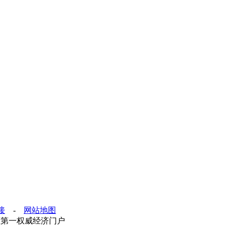
接
-
网站地图
d. 中原第一权威经济门户