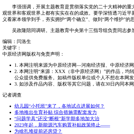
李强强调，开展主题教育是贯彻落实党的二十大精神的重大
观世界和客观世界上都有实实在在的成效。要学深悟透习近平
义看家本领学到手，夯实拥护“两个确立”、做到“两个维护”
吴政隆陪同调研。主题教育中央第十三指导组负责同志参
编辑：闫洛生
关键字：
中原经济网版权与免责声明：
1. 本网注明来源为中原经济网—河南经济报、中原经
2. 本网注明“来源：XXX（非中原经济网）”的作品
公众提供免费服务。如稿件版权单位或个人不想在本网发
3. 如涉及作品内容、版权等其它问题，请在30日内同本网联系。邮
记者调查
幼儿园“小托班”来了，各地试点进展如何？
多地推出生育补贴 综合措施需配套发力
“问题学具”还没“断根”新学期多地加大治
2023年起，新能源汽车购置补贴政策终止——
为啥扎堆提前还房贷？