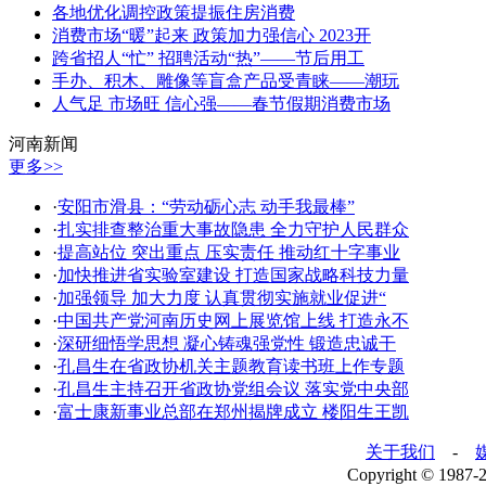
各地优化调控政策提振住房消费
消费市场“暖”起来 政策加力强信心 2023开
跨省招人“忙” 招聘活动“热”——节后用工
手办、积木、雕像等盲盒产品受青睐——潮玩
人气足 市场旺 信心强——春节假期消费市场
河南新闻
更多>>
·
安阳市滑县：“劳动砺心志 动手我最棒”
·
扎实排查整治重大事故隐患 全力守护人民群众
·
提高站位 突出重点 压实责任 推动红十字事业
·
加快推进省实验室建设 打造国家战略科技力量
·
加强领导 加大力度 认真贯彻实施就业促进“
·
中国共产党河南历史网上展览馆上线 打造永不
·
深研细悟学思想 凝心铸魂强党性 锻造忠诚干
·
孔昌生在省政协机关主题教育读书班上作专题
·
孔昌生主持召开省政协党组会议 落实党中央部
·
富士康新事业总部在郑州揭牌成立 楼阳生王凯
关于我们
-
Copyright © 