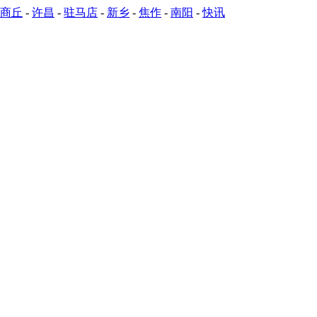
商丘
-
许昌
-
驻马店
-
新乡
-
焦作
-
南阳
-
快讯