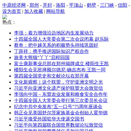
中原经济网
-
郑州
-
开封
-
洛阳
-
平顶山
-
鹤壁
-
三门峡
-
信阳
-
设为首页
|
加入收藏
|
网站导航
热点：
李强：着力增强沿边地区内生发展动力
十四届全国人大常委会第二次会议闭幕 赵乐际
蔡奇：把中越关系的积极势头持续巩固好
丁薛祥：携手推进国际知识产权合作
旅美大熊猫“丫丫”启程回国
富士康新事业总部在郑州揭牌成立 楼阳生王凯
楼阳生会见班禅额尔德尼·确吉杰布 王凯一同
第四届全国党史和文献论坛在郑开幕
文化新观察｜这个联盟，守护亚洲文明之光
习近平向亚洲文化遗产保护联盟大会致贺信
李强向中国－东盟农业发展和粮食安全合作年
十四届全国人大常委会举行第三次委员长会议
纪念中共中央发布“五一口号”75周年座谈会
韩正会见美国舒尔茨家族基金会创始人霍华德
习近平接受外国驻华大使递交国书
习近平向第四届联合国世界数据论坛致贺信