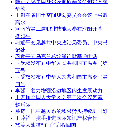
韩正会见美国舒尔茨家族基金会创始人霍
华德
王凯在省国土空间规划委员会会议上强调
高水
河南省第二届职业技能大赛在濮阳开幕
楼阳生
习近平会见越共中央政治局委员、中央书
记处
习近平同乌克兰总统泽连斯基通电话
（受权发布）中华人民共和国主席令（第
五号
（受权发布）中华人民共和国主席令（第
四号
李强：着力增强沿边地区内生发展动力
十四届全国人大常委会第二次会议闭幕
赵乐际
蔡奇：把中越关系的积极势头持续巩固好
丁薛祥：携手推进国际知识产权合作
旅美大熊猫“丫丫”启程回国