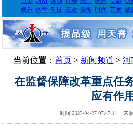
首页
河南
滚动
社会
民生
国内
专题
快
娱乐
体育
科技
三农
旅游
时尚
艺术
健
当前位置：
首页
>
新闻频道
>
河
在监督保障改革重点任
应有作
时间:2023-04-27 07:47:11 