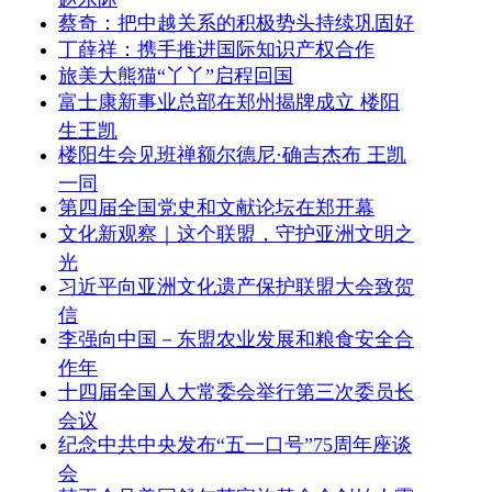
蔡奇：把中越关系的积极势头持续巩固好
丁薛祥：携手推进国际知识产权合作
旅美大熊猫“丫丫”启程回国
富士康新事业总部在郑州揭牌成立 楼阳
生王凯
楼阳生会见班禅额尔德尼·确吉杰布 王凯
一同
第四届全国党史和文献论坛在郑开幕
文化新观察｜这个联盟，守护亚洲文明之
光
习近平向亚洲文化遗产保护联盟大会致贺
信
李强向中国－东盟农业发展和粮食安全合
作年
十四届全国人大常委会举行第三次委员长
会议
纪念中共中央发布“五一口号”75周年座谈
会