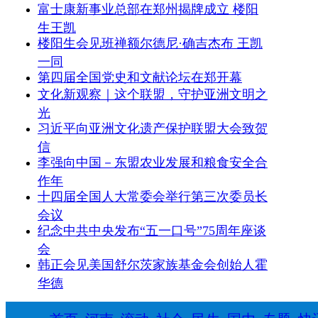
富士康新事业总部在郑州揭牌成立 楼阳
生王凯
楼阳生会见班禅额尔德尼·确吉杰布 王凯
一同
第四届全国党史和文献论坛在郑开幕
文化新观察｜这个联盟，守护亚洲文明之
光
习近平向亚洲文化遗产保护联盟大会致贺
信
李强向中国－东盟农业发展和粮食安全合
作年
十四届全国人大常委会举行第三次委员长
会议
纪念中共中央发布“五一口号”75周年座谈
会
韩正会见美国舒尔茨家族基金会创始人霍
华德