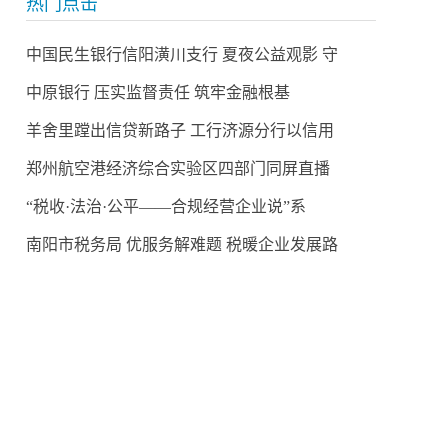
热门点击
中国民生银行信阳潢川支行 夏夜公益观影 守
中原银行 压实监督责任 筑牢金融根基
羊舍里蹚出信贷新路子 工行济源分行以信用
郑州航空港经济综合实验区四部门同屏直播
“税收·法治·公平——合规经营企业说”系
南阳市税务局 优服务解难题 税暖企业发展路