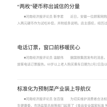
“两枚”硬币称出诚信的分量
■河南经济报评论员 靳李君 近日，安徽一位顾客网购
入两元硬币作为试吃补偿，并附纸条说明。店主感叹，经历过
电话订票，窗口前移暖民心
■河南经济报评论员 温献伟 据国铁集团发布的消息，
旅客电话订票服务。60岁以上老人购买乘车日期为2月2日及
标准化为预制菜产业装上导航仪
■河南经济报评论员 张百强 为切实维护消费者合法权
生健康委、市场监管总局等部门起草了《食品安全国家标准 