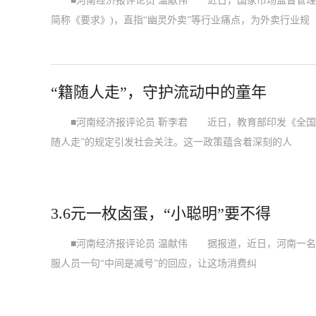
■河南经济报评论员 温献伟 近日，国家市场监督管理总
简称《要求》)，直指“幽灵外卖”等行业痛点，为外卖行业规
“籍随人走”，守护流动中的童年
■河南经济报评论员 靳李君 近日，教育部印发《全国学
随人走”的规定引发社会关注。这一政策蕴含着深刻的人
3.6元一枚卤蛋，“小聪明”要不得
■河南经济报评论员 温献伟 据报道，近日，河南一名男子花
服人员一句“中间是减号”的回应，让这场消费纠