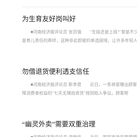
为生育友好岗叫好
■河南经济报评论员 张百强 “生娃还是上班?”曾是不
是育儿责任的牵绊，这种非此即彼的单选困境，让许多年轻
勿借退货便利透支信任
■河南经济报评论员 靳李君 近日，一条商家曝出顾客
障消费者权益的“七天无理由退货”规则陷入争议。顾客称
“幽灵外卖”需要双重治理