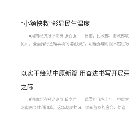
“小额快救”彰显民生温度
■河南经济报评论员 张百强 日前，民政部、财政部联
见》，全面推行急难事项“小额快救”，明确办理时限不超过3
以实干绘就中原新篇 用奋进书写开局荣
之际
■河南经济报评论员 靳李君 瑞雪纷飞兆丰年，中原大地万
河南两会胜利闭幕。这场凝聚共识、擘画蓝图的盛会，恰逢