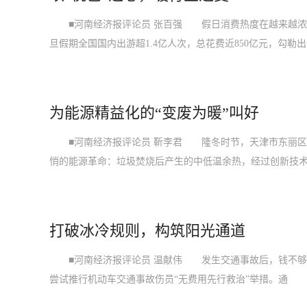
■河南经济报评论员 张百强 假日消费热度在越来越浓
旦假期全国国内出游超1.4亿人次，总花费近850亿元，勾勒
为能源精益化的“变废为暖”叫好
■河南经济报评论员 靳李君 隆冬时节，天津市东丽区
悄的能源革命：垃圾焚烧后产生的中低温余热，经过创新技
打破冰冷规则，构筑阳光通道
■河南经济报评论员 温献伟 发生交通事故后，钱不够
尝试推行机动车交通事故伤员“无费用先行救治”举措。通