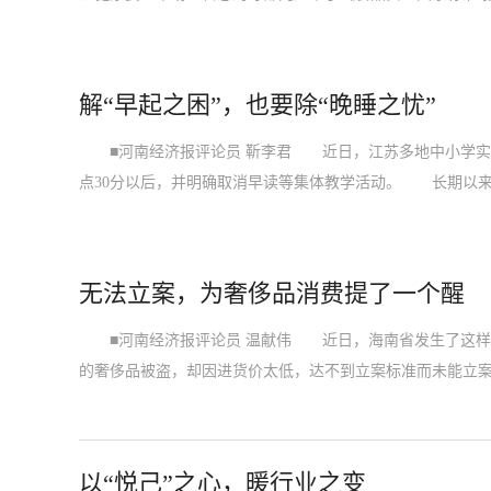
解“早起之困”，也要除“晚睡之忧”
■河南经济报评论员 靳李君 近日，江苏多地中小学实施
点30分以后，并明确取消早读等集体教学活动。 长期以
无法立案，为奢侈品消费提了一个醒
■河南经济报评论员 温献伟 近日，海南省发生了这样一
的奢侈品被盗，却因进货价太低，达不到立案标准而未能立
以“悦己”之心，暖行业之变