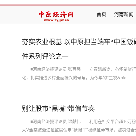
首页
河南新闻
夯实农业根基 以中原担当端牢“中国饭
件系列评论之一
■河南经济报评论员 张百强 立春踏新途，心怀希望行。
化，扎实推进乡村全面振兴的号角，为今年的“三农&rdq
别让股市“黑嘴”带偏节奏
■河南经济报评论员 温献伟 利用在社交平台超10万粉
大V金某被浙江证监局认定“抢帽子”操纵证券市场，被罚没合