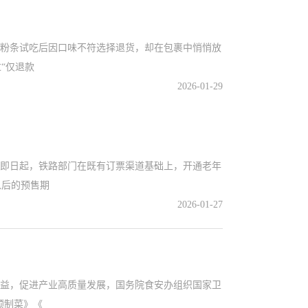
粉条试吃后因口味不符选择退货，却在包裹中悄悄放
“仅退款
2026-01-29
即日起，铁路部门在既有订票渠道基础上，开通老年
以后的预售期
2026-01-27
益，促进产业高质量发展，国务院食安办组织国家卫
预制菜》《