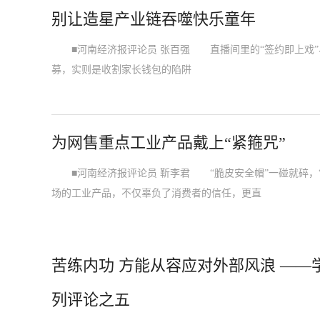
别让造星产业链吞噬快乐童年
■河南经济报评论员 张百强 直播间里的“签约即上戏”、
募，实则是收割家长钱包的陷阱
为网售重点工业产品戴上“紧箍咒”
■河南经济报评论员 靳李君 “脆皮安全帽”一碰就碎，“
场的工业产品，不仅辜负了消费者的信任，更直
苦练内功 方能从容应对外部风浪 —
列评论之五